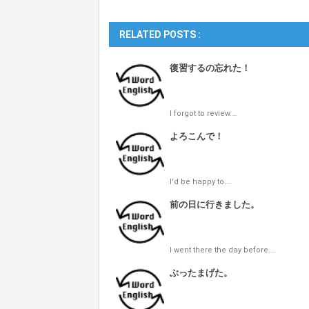
RELATED POSTS :
復習するの忘れた！
I forgot to review.…
よろこんで！
I'd be happy to.…
前の日に行きました。
I went there the day before.…
ぶったまげた。