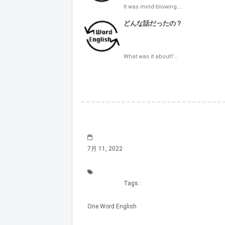
It was mind-blowing.…
どんな話だったの？
What was it about?…
7月 11, 2022